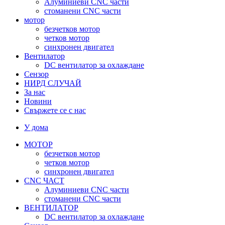
Алуминиеви CNC части
стоманени CNC части
мотор
безчетков мотор
четков мотор
синхронен двигател
Вентилатор
DC вентилатор за охлаждане
Сензор
НИРД СЛУЧАЙ
За нас
Новини
Свържете се с нас
У дома
МОТОР
безчетков мотор
четков мотор
синхронен двигател
CNC ЧАСТ
Алуминиеви CNC части
стоманени CNC части
ВЕНТИЛАТОР
DC вентилатор за охлаждане