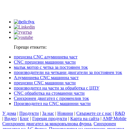
Горещи етикети:
прецизна CNC алуминиева част
CNC прецизни машинни части
малък мотор с четка за постоянен ток
производители на четкани двигатели за постоянен ток
Алуминиева CNC машинна част
прецизни CNC машинни части
производител на части за обработка с ЦПУ
CNC обработка на стоманени части
Синхронен двигател с променлив ток
Производител на CNC машинни части
У дома
|
Продукти
|
За нас
|
Новини
|
Свържете се с нас
|
R&D
|
Видео
|
Блог
|
Горещи продукти
|
Карта на сайта
|
AMP Mobile
Синхронен двигател за микровълнова фурна
,
Синхронен
двигател на AC фурна
,
Производител на синхронен двигател