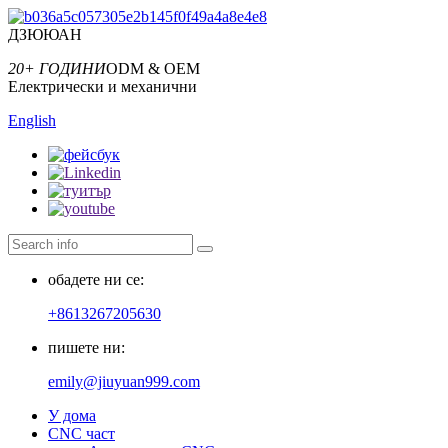
ДЗЮЮАН
20+ ГОДИНИ
ODM & OEM
Електрически и механични
English
обадете ни се:
+8613267205630
пишете ни:
emily@jiuyuan999.com
У дома
CNC част