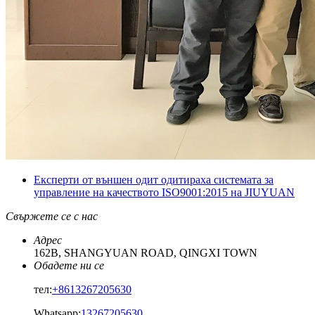
Експерти от външен одит одитираха системата за
управление на качеството ISO9001:2015 на JIUYUAN
Свържете се с нас
Адрес
162B, SHANGYUAN ROAD, QINGXI TOWN
Обадете ни се
тел:
+8613267205630
Whatsapp:
13267205630