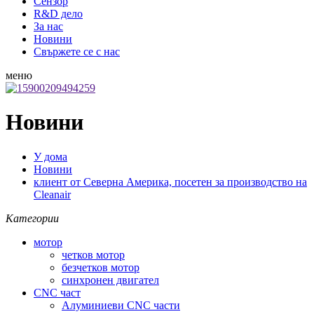
Сензор
R&D дело
За нас
Новини
Свържете се с нас
меню
Новини
У дома
Новини
клиент от Северна Америка, посетен за производство на
Cleanair
Категории
мотор
четков мотор
безчетков мотор
синхронен двигател
CNC част
Алуминиеви CNC части