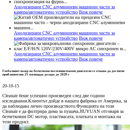
Анодизирани CNC алуминиеви машинни части за
камера/автоматично устройство
Виж повече
Анодизирани CNC алуминиеви машинни части за
камера/автоматично устройство
Виж повече
Анодизирани CNC алуминиеви машинни части за
камера/автоматично устройство
Виж повече
Глобалният пазар на безчеткови постояннотокови двигатели се очаква да достигне
приблизително 25 милиарда долара до 2028 г
20-10-15
Cleanair беше успешно произведен след две години
изследвания.Клиентът дойде в нашата фабрика от Америка, за
да наблюдава лично производството.Функцията на този
Cleanair е да филтрира дима за пушача.JIUYUAN отговаря за
безчетковия DC мотор, пластмасата, платката и монтажа на
този продукт.