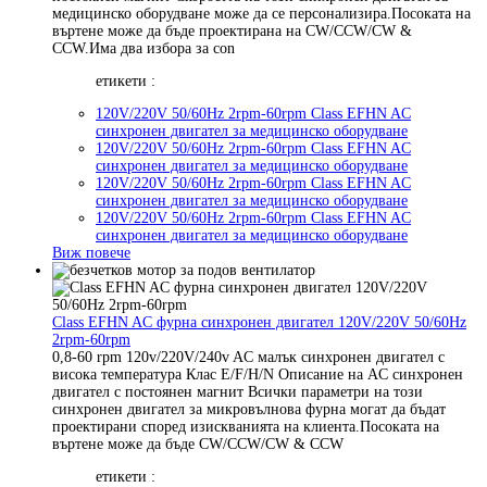
медицинско оборудване може да се персонализира.Посоката на
въртене може да бъде проектирана на CW/CCW/CW &
CCW.Има два избора за con
етикети :
120V/220V 50/60Hz 2rpm-60rpm Class EFHN AC
синхронен двигател за медицинско оборудване
120V/220V 50/60Hz 2rpm-60rpm Class EFHN AC
синхронен двигател за медицинско оборудване
120V/220V 50/60Hz 2rpm-60rpm Class EFHN AC
синхронен двигател за медицинско оборудване
120V/220V 50/60Hz 2rpm-60rpm Class EFHN AC
синхронен двигател за медицинско оборудване
Виж повече
Class EFHN AC фурна синхронен двигател 120V/220V 50/60Hz
2rpm-60rpm
0,8-60 rpm 120v/220V/240v AC малък синхронен двигател с
висока температура Клас E/F/H/N Описание на AC синхронен
двигател с постоянен магнит Всички параметри на този
синхронен двигател за микровълнова фурна могат да бъдат
проектирани според изискванията на клиента.Посоката на
въртене може да бъде CW/CCW/CW & CCW
етикети :