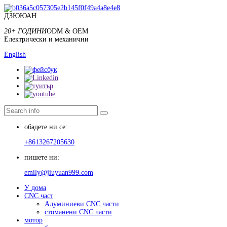
ДЗЮЮАН
20+ ГОДИНИ
ODM & OEM
Електрически и механични
English
обадете ни се:
+8613267205630
пишете ни:
emily@jiuyuan999.com
У дома
CNC част
Алуминиеви CNC части
стоманени CNC части
мотор