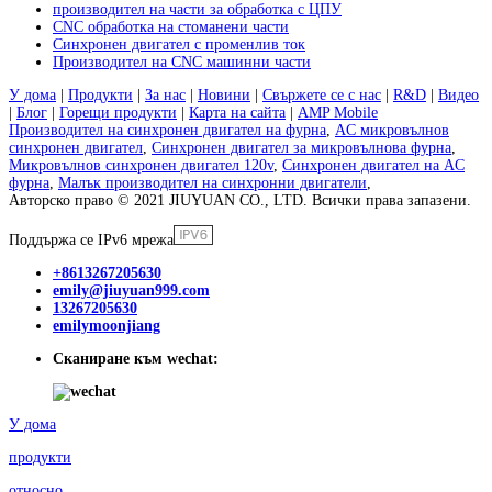
производител на части за обработка с ЦПУ
CNC обработка на стоманени части
Синхронен двигател с променлив ток
Производител на CNC машинни части
У дома
|
Продукти
|
За нас
|
Новини
|
Свържете се с нас
|
R&D
|
Видео
|
Блог
|
Горещи продукти
|
Карта на сайта
|
AMP Mobile
Производител на синхронен двигател на фурна
,
AC микровълнов
синхронен двигател
,
Синхронен двигател за микровълнова фурна
,
Микровълнов синхронен двигател 120v
,
Синхронен двигател на AC
фурна
,
Малък производител на синхронни двигатели
,
Авторско право © 2021 JIUYUAN CO., LTD. Всички права запазени.
Поддържа се IPv6 мрежа
+8613267205630
emily@jiuyuan999.com
13267205630
emilymoonjiang
Сканиране към wechat:
У дома
продукти
относно