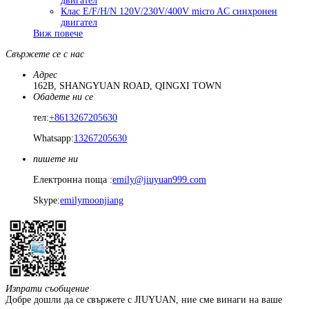
двигател
Клас E/F/H/N 120V/230V/400V micro AC синхронен
двигател
Виж повече
Свържете се с нас
Адрес
162B, SHANGYUAN ROAD, QINGXI TOWN
Обадете ни се
тел:
+8613267205630
Whatsapp:
13267205630
пишете ни
Електронна поща :
emily@jiuyuan999.com
Skype:
emilymoonjiang
Изпрати съобщение
Добре дошли да се свържете с JIUYUAN, ние сме винаги на ваше