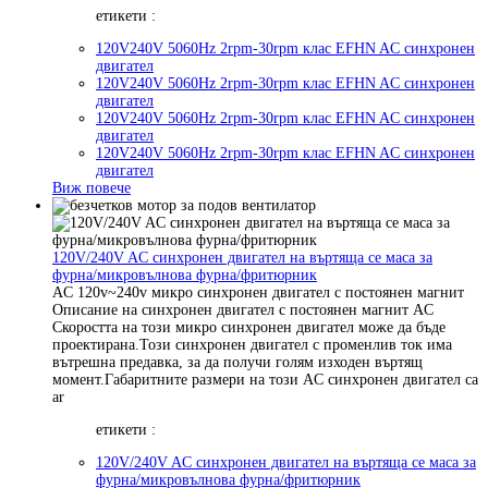
етикети :
120V240V 5060Hz 2rpm-30rpm клас EFHN AC синхронен
двигател
120V240V 5060Hz 2rpm-30rpm клас EFHN AC синхронен
двигател
120V240V 5060Hz 2rpm-30rpm клас EFHN AC синхронен
двигател
120V240V 5060Hz 2rpm-30rpm клас EFHN AC синхронен
двигател
Виж повече
120V/240V AC синхронен двигател на въртяща се маса за
фурна/микровълнова фурна/фритюрник
AC 120v~240v микро синхронен двигател с постоянен магнит
Описание на синхронен двигател с постоянен магнит AC
Скоростта на този микро синхронен двигател може да бъде
проектирана.Този синхронен двигател с променлив ток има
вътрешна предавка, за да получи голям изходен въртящ
момент.Габаритните размери на този AC синхронен двигател са
ar
етикети :
120V/240V AC синхронен двигател на въртяща се маса за
фурна/микровълнова фурна/фритюрник