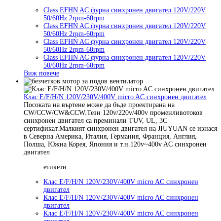
Class EFHN AC фурна синхронен двигател 120V/220V
50/60Hz 2rpm-60rpm
Class EFHN AC фурна синхронен двигател 120V/220V
50/60Hz 2rpm-60rpm
Class EFHN AC фурна синхронен двигател 120V/220V
50/60Hz 2rpm-60rpm
Class EFHN AC фурна синхронен двигател 120V/220V
50/60Hz 2rpm-60rpm
Виж повече
Клас E/F/H/N 120V/230V/400V micro AC синхронен двигател
Посоката на въртене може да бъде проектирана на
CW/CCW/CW&CCW.Тези 120v/220v/400v променливотоков
синхронен двигател са преминали TUV, UL, 3C
сертификат.Малкият синхронен двигател на JIUYUAN се изнася
в Северна Америка, Италия, Германия, Франция, Англия,
Полша, Южна Корея, Япония и т.н.120v~400v AC синхронен
двигател
етикети :
Клас E/F/H/N 120V/230V/400V micro AC синхронен
двигател
Клас E/F/H/N 120V/230V/400V micro AC синхронен
двигател
Клас E/F/H/N 120V/230V/400V micro AC синхронен