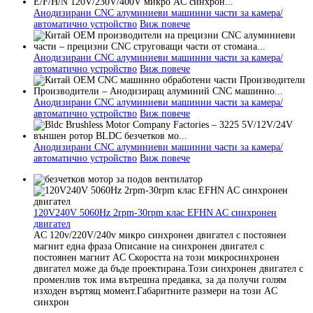
Анодизирани CNC алуминиеви машинни части за камера/
автоматично устройство
Виж повече
Анодизирани CNC алуминиеви машинни части за камера/
автоматично устройство
Виж повече
Анодизирани CNC алуминиеви машинни части за камера/
автоматично устройство
Виж повече
Анодизирани CNC алуминиеви машинни части за камера/
автоматично устройство
Виж повече
120V240V 5060Hz 2rpm-30rpm клас EFHN AC синхронен
двигател
AC 120v/220V/240v микро синхронен двигател с постоянен
магнит една фраза Описание на синхронен двигател с
постоянен магнит AC Скоростта на този микросинхронен
двигател може да бъде проектирана.Този синхронен двигател с
променлив ток има вътрешна предавка, за да получи голям
изходен въртящ момент.Габаритните размери на този AC
синхрон