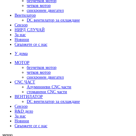
безчетков мотор
четков мотор
синхронен двигател
Вентилатор
DC вентилатор за охлаждане
Сензор
НИРД СЛУЧАЙ
За нас
Новини
Свържете се с нас
У дома
МОТОР
безчетков мотор
четков мотор
синхронен двигател
CNC ЧАСТ
Алуминиеви CNC части
стоманени CNC части
ВЕНТИЛАТОР
DC вентилатор за охлаждане
Сензор
R&D дело
За нас
Новини
Свържете се с нас
меню