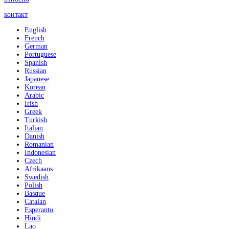
контакт
English
French
German
Portuguese
Spanish
Russian
Japanese
Korean
Arabic
Irish
Greek
Turkish
Italian
Danish
Romanian
Indonesian
Czech
Afrikaans
Swedish
Polish
Basque
Catalan
Esperanto
Hindi
Lao