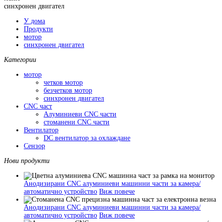
синхронен двигател
У дома
Продукти
мотор
синхронен двигател
Категории
мотор
четков мотор
безчетков мотор
синхронен двигател
CNC част
Алуминиеви CNC части
стоманени CNC части
Вентилатор
DC вентилатор за охлаждане
Сензор
Нови продукти
Анодизирани CNC алуминиеви машинни части за камера/
автоматично устройство
Виж повече
Анодизирани CNC алуминиеви машинни части за камера/
автоматично устройство
Виж повече