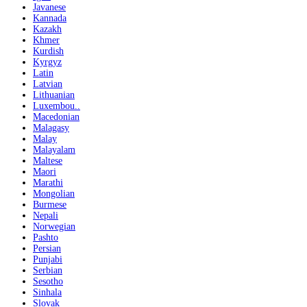
Javanese
Kannada
Kazakh
Khmer
Kurdish
Kyrgyz
Latin
Latvian
Lithuanian
Luxembou..
Macedonian
Malagasy
Malay
Malayalam
Maltese
Maori
Marathi
Mongolian
Burmese
Nepali
Norwegian
Pashto
Persian
Punjabi
Serbian
Sesotho
Sinhala
Slovak