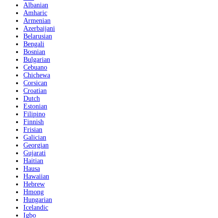
Albanian
Amharic
Armenian
Azerbaijani
Belarusian
Bengali
Bosnian
Bulgarian
Cebuano
Chichewa
Corsican
Croatian
Dutch
Estonian
Filipino
Finnish
Frisian
Galician
Georgian
Gujarati
Haitian
Hausa
Hawaiian
Hebrew
Hmong
Hungarian
Icelandic
Igbo