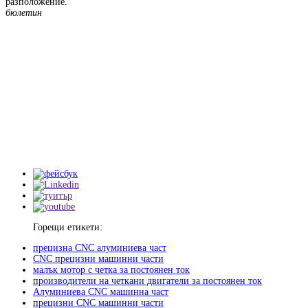
разположение.
бюлетин
Горещи етикети:
прецизна CNC алуминиева част
CNC прецизни машинни части
малък мотор с четка за постоянен ток
производители на четкани двигатели за постоянен ток
Алуминиева CNC машинна част
прецизни CNC машинни части