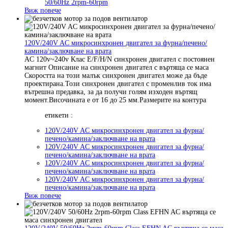
50/60Hz 2rpm-60rpm
Виж повече
120V/240V AC микросинхронен двигател за фурна/печено/
камина/заключване на врата
AC 120v~240v Клас E/F/H/N синхронен двигател с постоянен
магнит Описание на синхронен двигател с въртяща се маса
Скоростта на този малък синхронен двигател може да бъде
проектирана.Този синхронен двигател с променлив ток има
вътрешна предавка, за да получи голям изходен въртящ
момент.Височината е от 16 до 25 мм.Размерите на контура
етикети :
120V/240V AC микросинхронен двигател за фурна/
печено/камина/заключване на врата
120V/240V AC микросинхронен двигател за фурна/
печено/камина/заключване на врата
120V/240V AC микросинхронен двигател за фурна/
печено/камина/заключване на врата
120V/240V AC микросинхронен двигател за фурна/
печено/камина/заключване на врата
Виж повече