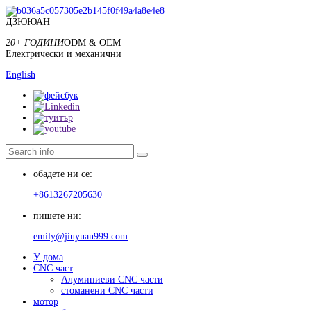
ДЗЮЮАН
20+ ГОДИНИ
ODM & OEM
Електрически и механични
English
обадете ни се:
+8613267205630
пишете ни:
emily@jiuyuan999.com
У дома
CNC част
Алуминиеви CNC части
стоманени CNC части
мотор