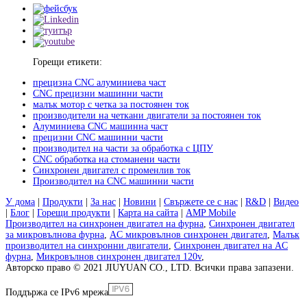
Горещи етикети:
прецизна CNC алуминиева част
CNC прецизни машинни части
малък мотор с четка за постоянен ток
производители на четкани двигатели за постоянен ток
Алуминиева CNC машинна част
прецизни CNC машинни части
производител на части за обработка с ЦПУ
CNC обработка на стоманени части
Синхронен двигател с променлив ток
Производител на CNC машинни части
У дома
|
Продукти
|
За нас
|
Новини
|
Свържете се с нас
|
R&D
|
Видео
|
Блог
|
Горещи продукти
|
Карта на сайта
|
AMP Mobile
Производител на синхронен двигател на фурна
,
Синхронен двигател
за микровълнова фурна
,
AC микровълнов синхронен двигател
,
Малък
производител на синхронни двигатели
,
Синхронен двигател на AC
фурна
,
Микровълнов синхронен двигател 120v
,
Авторско право © 2021 JIUYUAN CO., LTD. Всички права запазени.
Поддържа се IPv6 мрежа