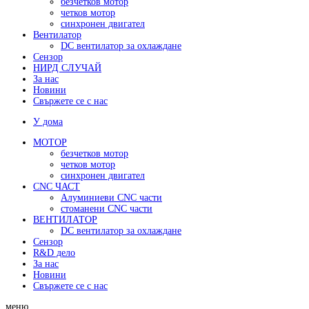
безчетков мотор
четков мотор
синхронен двигател
Вентилатор
DC вентилатор за охлаждане
Сензор
НИРД СЛУЧАЙ
За нас
Новини
Свържете се с нас
У дома
МОТОР
безчетков мотор
четков мотор
синхронен двигател
CNC ЧАСТ
Алуминиеви CNC части
стоманени CNC части
ВЕНТИЛАТОР
DC вентилатор за охлаждане
Сензор
R&D дело
За нас
Новини
Свържете се с нас
меню