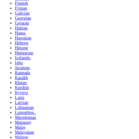
Finnish
Frisian
Galician
Georgian
Gujarati
Haitian
Hausa
Hawaiian
Hebrew
Hmong
Hungarian
Icelandic
Igbo
Javanese
Kannada
Kazakh
Khmer
Kurdish
Kyrgyz
Latin
Latvian
Lithuanian
Luxembou..
Macedonian
Malagasy
Malay
Malayalam
Maltese