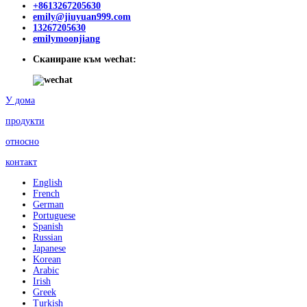
+8613267205630
emily@jiuyuan999.com
13267205630
emilymoonjiang
Сканиране към wechat:
У дома
продукти
относно
контакт
English
French
German
Portuguese
Spanish
Russian
Japanese
Korean
Arabic
Irish
Greek
Turkish