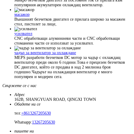
Микро безчетков двигател за постоянен ток се прилага към
популярния акумулаторен охлаждащ вентилатор.
масажор
Външният безчетков двигател се прилага широко за масажен
стол, пистолет за лице,
усилвател
CNC обработващи алуминиеви части и CNC обработващи
стоманени части се използват за усилвател.
чадър за вентилатор за охлаждане
MEPS разработи безчетков DC мотор за чадър с охлаждащ
вентилатор преди около 6 години.Това е прецизен безчетков
DC двигател, който се продава в над 2 милиона броя
годишно.Чадърът на охлаждащия вентилатор е много
популярен и модерен сега.
Свържете се с нас
Адрес
162B, SHANGYUAN ROAD, QINGXI TOWN
Обадете ни се
тел:
+8613267205630
Whatsapp:
13267205630
пишете ни