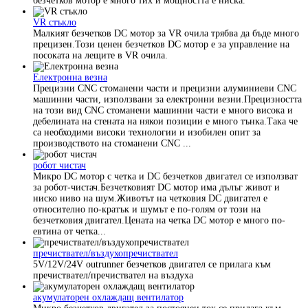
безчетков мотор е много тих и мощността е ниска.
VR стъкло
Малкият безчетков DC мотор за VR очила трябва да бъде много
прецизен.Този ценен безчетков DC мотор е за управление на
посоката на лещите в VR очила.
Електронна везна
Прецизни CNC стоманени части и прецизни алуминиеви CNC
машинни части, използвани за електронни везни.Прецизността
на този вид CNC стоманени машинни части е много висока и
дебелината на стената на някои позиции е много тънка.Така че
са необходими високи технологии и изобилен опит за
производството на стоманени CNC ...
робот чистач
Микро DC мотор с четка и DC безчетков двигател се използват
за робот-чистач.Безчетковият DC мотор има дълъг живот и
ниско ниво на шум.Животът на четковия DC двигател е
относително по-кратък и шумът е по-голям от този на
безчетковия двигател.Цената на четка DC мотор е много по-
евтина от четка...
пречиствател/въздухопречиствател
5V/12V/24V outrunner безчетков двигател се прилага към
пречиствател/пречиствател на въздуха
акумулаторен охлаждащ вентилатор