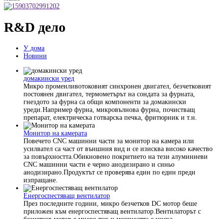
R&D дело
У дома
Новини
домакински уред
Микро променливотоковият синхронен двигател, безчетковият
постоянен двигател, термометърът на сондата за фурната,
гнездото за фурна са общи компоненти за домакински
уреди.Например фурна, микровълнова фурна, почистващ
препарат, електрическа готварска печка, фритюрник и т.н.
Монитор на камерата
Повечето CNC машинни части за монитор на камера или
усилвател са част от външния вид и се изисква високо качество
за повърхността.Обикновено покритието на тези алуминиеви
CNC машинни части е черно анодизирано и синьо
анодизирано.Продуктът се проверява един по един преди
изпращане.
Енергоспестяващ вентилатор
През последните години, микро безчетков DC мотор беше
приложен към енергоспестяващ вентилатор.Вентилаторът с