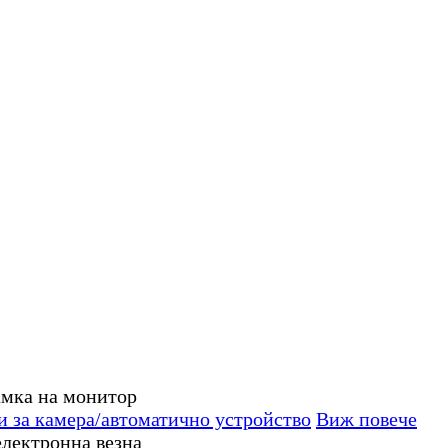
за камера/автоматично устройство
Виж повече