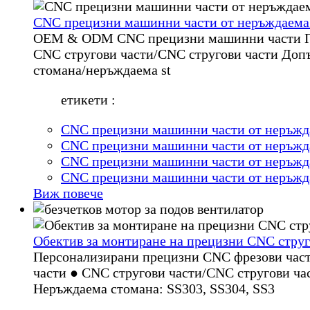
CNC прецизни машинни части от неръждаема
OEM & ODM CNC прецизни машинни части Про
CNC стругови части/CNC стругови части Доп
стомана/неръждаема st
етикети :
CNC прецизни машинни части от неръжд
CNC прецизни машинни части от неръжд
CNC прецизни машинни части от неръжд
CNC прецизни машинни части от неръжд
Виж повече
Обектив за монтиране на прецизни CNC стру
Персонализирани прецизни CNC фрезови част
части ● CNC стругови части/CNC стругови час
Неръждаема стомана: SS303, SS304, SS3