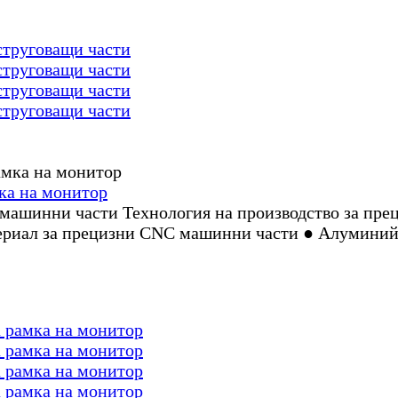
струговащи части
струговащи части
струговащи части
струговащи части
ка на монитор
ашинни части Технология на производство за пре
ериал за прецизни CNC машинни части ● Алуминий
 рамка на монитор
 рамка на монитор
 рамка на монитор
 рамка на монитор