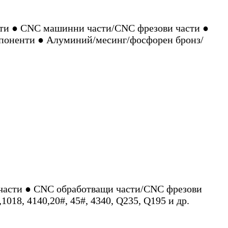
ти ● CNC машинни части/CNC фрезови части ●
мпоненти ● Алуминий/месинг/фосфорен бронз/
части ● CNC обработващи части/CNC фрезови
18, 4140,20#, 45#, 4340, Q235, Q195 и др.