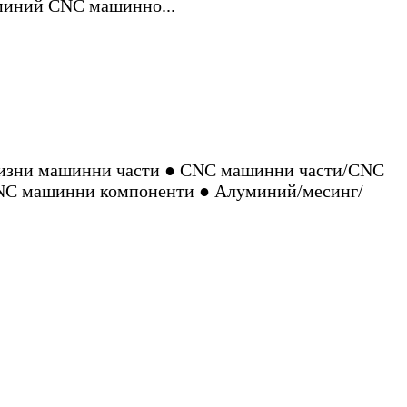
изни машинни части ● CNC машинни части/CNC
 CNC машинни компоненти ● Алуминий/месинг/