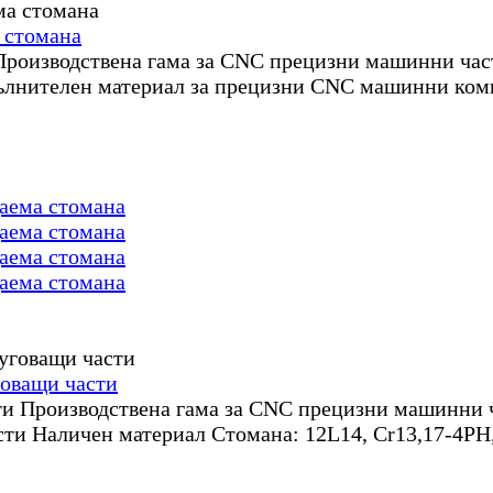
 стомана
изводствена гама за CNC прецизни машинни час
ълнителен материал за прецизни CNC машинни ко
аема стомана
аема стомана
аема стомана
аема стомана
говащи части
и Производствена гама за CNC прецизни машинни 
ти Наличен материал Стомана: 12L14, Cr13,17-4PH,10