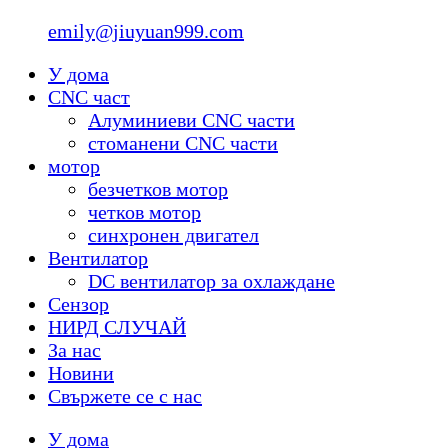
emily@jiuyuan999.com
У дома
CNC част
Алуминиеви CNC части
стоманени CNC части
мотор
безчетков мотор
четков мотор
синхронен двигател
Вентилатор
DC вентилатор за охлаждане
Сензор
НИРД СЛУЧАЙ
За нас
Новини
Свържете се с нас
У дома