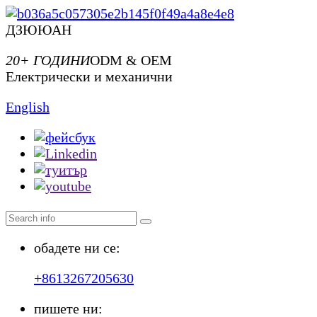
ДЗЮЮАН
20+ ГОДИНИ
ODM & OEM
Електрически и механични
English
обадете ни се:
+8613267205630
пишете ни: