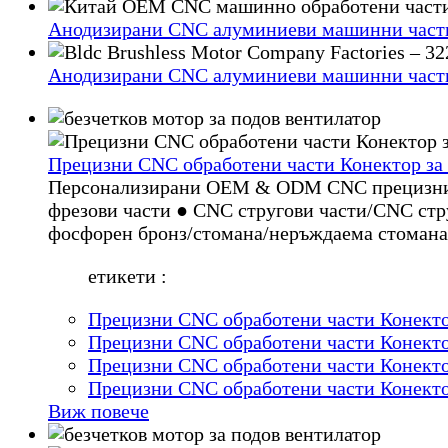
Анодизирани CNC алуминиеви машинни части 
Анодизирани CNC алуминиеви машинни части 
Прецизни CNC обработени части Конектор за
Персонализирани OEM & ODM CNC прецизни 
фрезови части ● CNC стругови части/CNC ст
фосфорен бронз/стомана/неръждаема стомана
етикети :
Прецизни CNC обработени части Конекто
Прецизни CNC обработени части Конекто
Прецизни CNC обработени части Конекто
Прецизни CNC обработени части Конекто
Виж повече