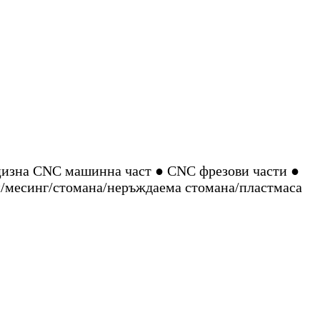
цизна CNC машинна част ● CNC фрезови части ●
/месинг/стомана/неръждаема стомана/пластмаса