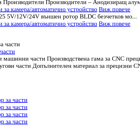
за камера/автоматично устройство
Виж повече
за камера/автоматично устройство
Виж повече
 части
машинни части Производствена гама за CNC прец
ругови части Допълнителен материал за прецизни
р за части
р за части
р за части
р за части