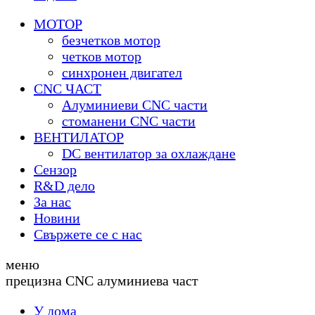
МОТОР
безчетков мотор
четков мотор
синхронен двигател
CNC ЧАСТ
Алуминиеви CNC части
стоманени CNC части
ВЕНТИЛАТОР
DC вентилатор за охлаждане
Сензор
R&D дело
За нас
Новини
Свържете се с нас
меню
прецизна CNC алуминиева част
У дома