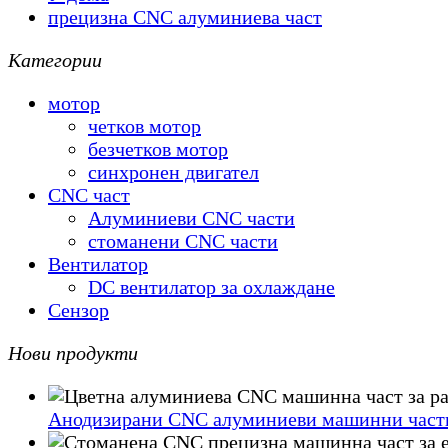
прецизна CNC алуминиева част
Категории
мотор
четков мотор
безчетков мотор
синхронен двигател
CNC част
Алуминиеви CNC части
стоманени CNC части
Вентилатор
DC вентилатор за охлаждане
Сензор
Нови продукти
Анодизирани CNC алуминиеви машинни части 