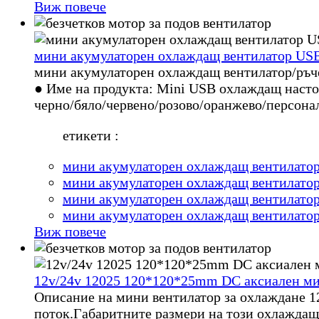
Виж повече
мини акумулаторен охлаждащ вентилатор US
мини акумулаторен охлаждащ вентилатор/ръч
● Име на продукта: Mini USB охлаждащ наст
черно/бяло/червено/розово/оранжево/персон
етикети :
мини акумулаторен охлаждащ вентилато
мини акумулаторен охлаждащ вентилато
мини акумулаторен охлаждащ вентилато
мини акумулаторен охлаждащ вентилато
Виж повече
12v/24v 12025 120*120*25mm DC аксиален ми
Описание на мини вентилатор за охлаждане 1
поток.Габаритните размери на този охлаждащ