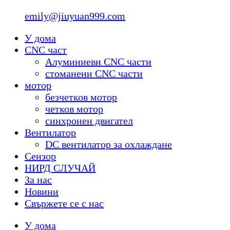
emily@jiuyuan999.com
У дома
CNC част
Алуминиеви CNC части
стоманени CNC части
мотор
безчетков мотор
четков мотор
синхронен двигател
Вентилатор
DC вентилатор за охлаждане
Сензор
НИРД СЛУЧАЙ
За нас
Новини
Свържете се с нас
У дома