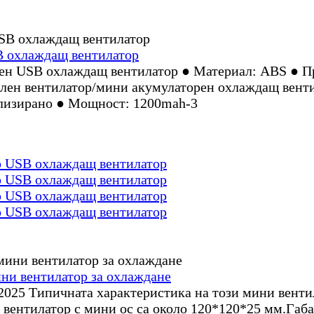
B охлаждащ вентилатор
ен USB охлаждащ вентилатор ● Материал: ABS ● Пр
олен вентилатор/мини акумулаторен охлаждащ вент
ализирано ● Мощност: 1200mah-3
р USB охлаждащ вентилатор
р USB охлаждащ вентилатор
р USB охлаждащ вентилатор
р USB охлаждащ вентилатор
ни вентилатор за охлаждане
2025 Типичната характеристика на този мини венти
 вентилатор с мини ос са около 120*120*25 мм.Габ