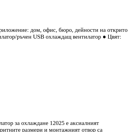
иложение: дом, офис, бюро, дейности на открито
илатор/ръчен USB охлаждащ вентилатор ● Цвят:
латор за охлаждане 12025 е аксиалният
аритните размери и монтажният отвор са