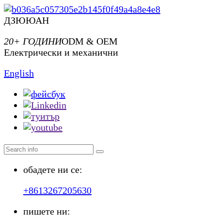
ДЗЮЮАН
20+ ГОДИНИ
ODM & OEM
Електрически и механични
English
обадете ни се:
+8613267205630
пишете ни: