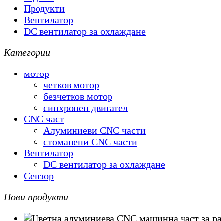
Продукти
Вентилатор
DC вентилатор за охлаждане
Категории
мотор
четков мотор
безчетков мотор
синхронен двигател
CNC част
Алуминиеви CNC части
стоманени CNC части
Вентилатор
DC вентилатор за охлаждане
Сензор
Нови продукти