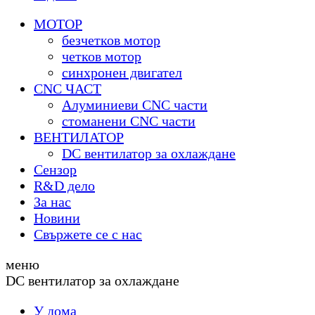
МОТОР
безчетков мотор
четков мотор
синхронен двигател
CNC ЧАСТ
Алуминиеви CNC части
стоманени CNC части
ВЕНТИЛАТОР
DC вентилатор за охлаждане
Сензор
R&D дело
За нас
Новини
Свържете се с нас
меню
DC вентилатор за охлаждане
У дома