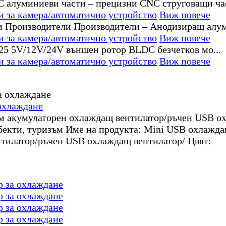
за камера/автоматично устройство
Виж повече
за камера/автоматично устройство
Виж повече
за камера/автоматично устройство
Виж повече
охлаждане
м акумулаторен охлаждащ вентилатор/ръчен USB ох
 обекти, туризъм Име на продукта: Mini USB охлаж
тилатор/ръчен USB охлаждащ вентилатор/ Цвят:
р за охлаждане
р за охлаждане
р за охлаждане
р за охлаждане