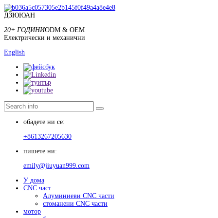
ДЗЮЮАН
20+ ГОДИНИ
ODM & OEM
Електрически и механични
English
обадете ни се:
+8613267205630
пишете ни:
emily@jiuyuan999.com
У дома
CNC част
Алуминиеви CNC части
стоманени CNC части
мотор