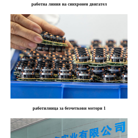
работна линия на синхронен двигател
работилница за безчеткови мотори 1