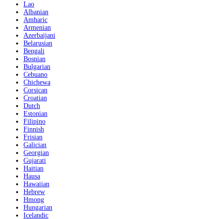
Lao
Albanian
Amharic
Armenian
Azerbaijani
Belarusian
Bengali
Bosnian
Bulgarian
Cebuano
Chichewa
Corsican
Croatian
Dutch
Estonian
Filipino
Finnish
Frisian
Galician
Georgian
Gujarati
Haitian
Hausa
Hawaiian
Hebrew
Hmong
Hungarian
Icelandic