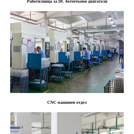
Работилница за DC безчеткови двигатели
CNC машинен отдел