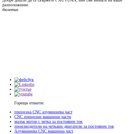
Добре дошли да се свържете с JIUYUAN, ние сме винаги на ваше
разположение.
бюлетин
Горещи етикети:
прецизна CNC алуминиева част
CNC прецизни машинни части
малък мотор с четка за постоянен ток
производители на четкани двигатели за постоянен ток
Алуминиева CNC машинна част