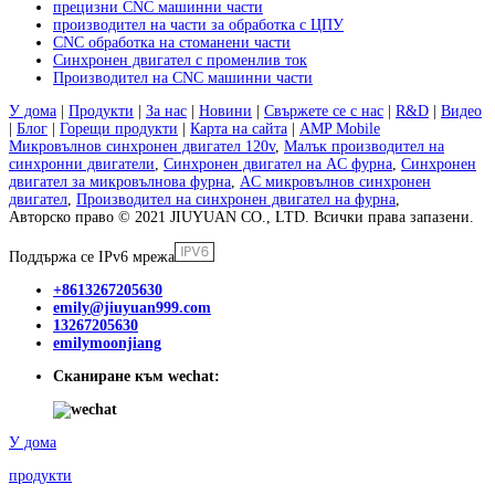
прецизни CNC машинни части
производител на части за обработка с ЦПУ
CNC обработка на стоманени части
Синхронен двигател с променлив ток
Производител на CNC машинни части
У дома
|
Продукти
|
За нас
|
Новини
|
Свържете се с нас
|
R&D
|
Видео
|
Блог
|
Горещи продукти
|
Карта на сайта
|
AMP Mobile
Микровълнов синхронен двигател 120v
,
Малък производител на
синхронни двигатели
,
Синхронен двигател на AC фурна
,
Синхронен
двигател за микровълнова фурна
,
AC микровълнов синхронен
двигател
,
Производител на синхронен двигател на фурна
,
Авторско право © 2021 JIUYUAN CO., LTD. Всички права запазени.
Поддържа се IPv6 мрежа
+8613267205630
emily@jiuyuan999.com
13267205630
emilymoonjiang
Сканиране към wechat:
У дома
продукти