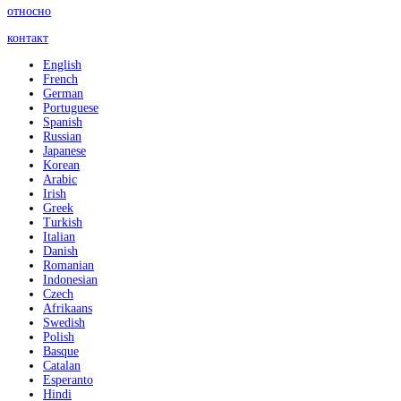
относно
контакт
English
French
German
Portuguese
Spanish
Russian
Japanese
Korean
Arabic
Irish
Greek
Turkish
Italian
Danish
Romanian
Indonesian
Czech
Afrikaans
Swedish
Polish
Basque
Catalan
Esperanto
Hindi