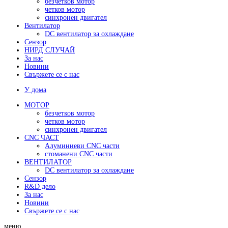
безчетков мотор
четков мотор
синхронен двигател
Вентилатор
DC вентилатор за охлаждане
Сензор
НИРД СЛУЧАЙ
За нас
Новини
Свържете се с нас
У дома
МОТОР
безчетков мотор
четков мотор
синхронен двигател
CNC ЧАСТ
Алуминиеви CNC части
стоманени CNC части
ВЕНТИЛАТОР
DC вентилатор за охлаждане
Сензор
R&D дело
За нас
Новини
Свържете се с нас
меню