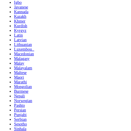
Igbo
Javanese
Kannada
Kazakh
Khmer
Kurdish
Kyrgyz
Latin
Latvian
Lithuanian
Luxembou..
Macedonian
Malagasy
Malay
Malayalam
Maltese
Maori
Marathi
Mongolian
Burmese
Nepali
Norwegian
Pashto
Persian
Punjabi
Serbian
Sesotho
Sinhala