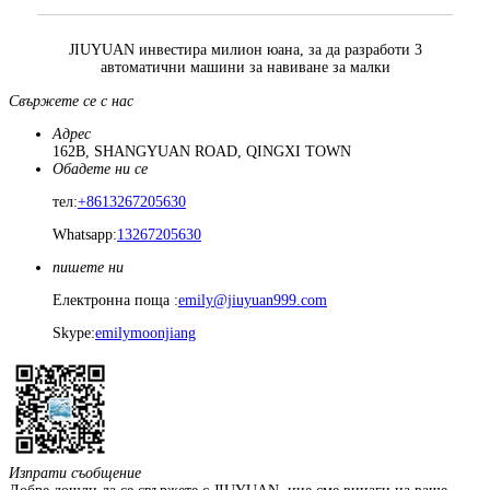
JIUYUAN инвестира милион юана, за да разработи 3
автоматични машини за навиване за малки
Свържете се с нас
Адрес
162B, SHANGYUAN ROAD, QINGXI TOWN
Обадете ни се
тел:
+8613267205630
Whatsapp:
13267205630
пишете ни
Електронна поща :
emily@jiuyuan999.com
Skype:
emilymoonjiang
Изпрати съобщение