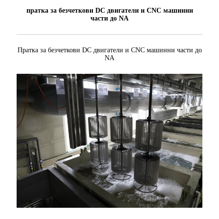
пратка за безчеткови DC двигатели и CNC машинни
части до NA
Пратка за безчеткови DC двигатели и CNC машинни части до
NA